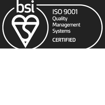
Link rapidi
Services and Consulting
Contacts
Privacy Policy
Whistleblowing
Brochure