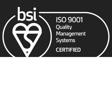
Link rapidi
Servizi e Consulenze
Contatti
Privacy policy
Whistleblowing