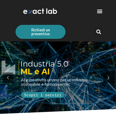
Richiedi un
preventivo
I
n
d
u
s
t
r
i
a
5
.
0
ML e AI
A
I
e
c
r
e
a
t
i
v
i
t
à
u
m
a
n
a
p
e
r
u
n
’
i
n
d
u
s
t
r
i
a
s
o
s
t
e
n
i
b
i
l
e
e
h
u
m
a
n
-
c
e
n
t
r
i
c
Scopri i servizi